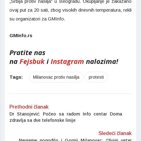
„Srbija protiv nasilja“ u Beogradu. Okupljanje je zakazano
ovaj put za 20 sati, zbog visokih dnevnih temperatura, rekli
su organizatori za GMInfo.
GMInfo.rs
Pratite nas
na
Fejsbuk
i
Instagram
nalozima!
Tags:
Milanovac protiv nasilja
protesti
Prethodni članak
Dr Stanojević: Počeo sa radom Info centar Doma
zdravlja sa dve telefonske linije
Sledeći članak
Nevreme pogodilo i Gornji Milanovac: Olujni vetar