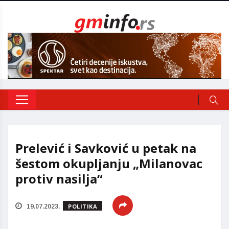
Prelević i Savković u petak na
šestom okupljanju „Milanovac
protiv nasilja“
POLITIKA
19.07.2023.