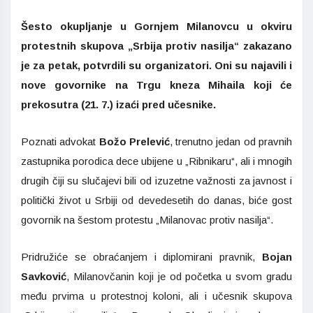
Šesto okupljanje u Gornjem Milanovcu u okviru
protestnih skupova „Srbija protiv nasilja“ zakazano
je za petak, potvrdili su organizatori. Oni su najavili i
nove govornike na Trgu kneza Mihaila koji će
prekosutra (21. 7.) izaći pred učesnike.
Poznati advokat
Božo Prelević
, trenutno jedan od pravnih
zastupnika porodica dece ubijene u „Ribnikaru“, ali i mnogih
drugih čiji su slučajevi bili od izuzetne važnosti za javnost i
politički život u Srbiji od devedesetih do danas, biće gost
govornik na šestom protestu „Milanovac protiv nasilja“.
Pridružiće se obraćanjem i diplomirani pravnik,
Bojan
Savković
, Milanovčanin koji je od početka u svom gradu
među prvima u protestnoj koloni, ali i učesnik skupova