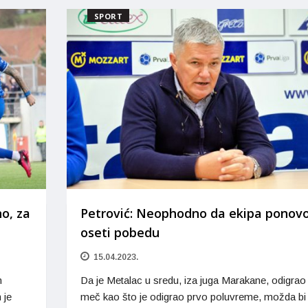
SPORT
o, za
Petrović: Neophodno da ekipa ponov
oseti pobedu
15.04.2023.
m
Da je Metalac u sredu, iza juga Marakane, odigrao
 je
meč kao što je odigrao prvo poluvreme, možda bi