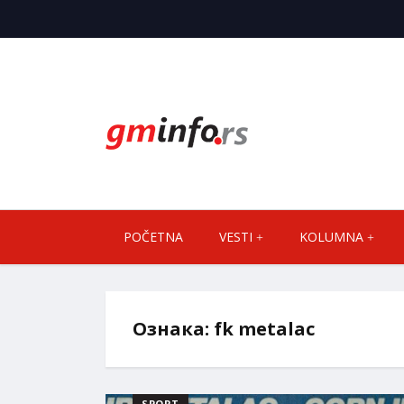
POČETNA
VESTI
KOLUMNA
Ознака:
fk metalac
SPORT