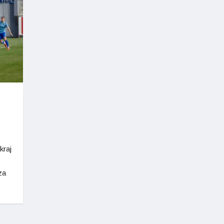
kraj
za