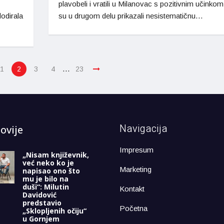
plavobeli i vratili u Milanovac s pozitivnim učinkom,
odirala
su u drugom delu prikazali nesistematičnu…
…
1
2
3
4
23
Navigacija
ovije
Impresum
„Nisam književnik,
već neko ko je
Marketing
napisao ono što
mu je bilo na
duši“: Milutin
Kontakt
Davidović
predstavio
Početna
„Sklopljenih očiju“
u Gornjem