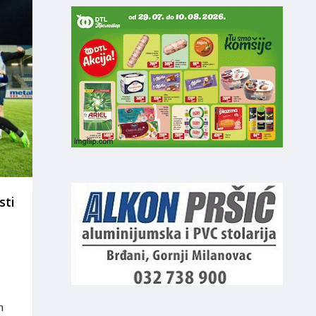
sti
m