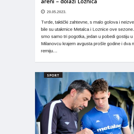
areni – dolazi Loznica
20.05.2023.
Tvrde, taktički zahtevne, s malo golova i neizv
bile su utakmice Metalca i Loznice ove sezone. 
smo samo tri pogotka, jedan u pobedi gostiju u
Milanovcu krajem avgusta prošle godine i dva 
remiju…
SPORT