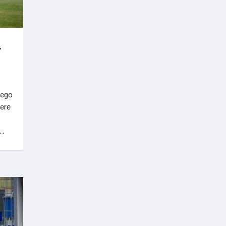
,
nego
bere
u…