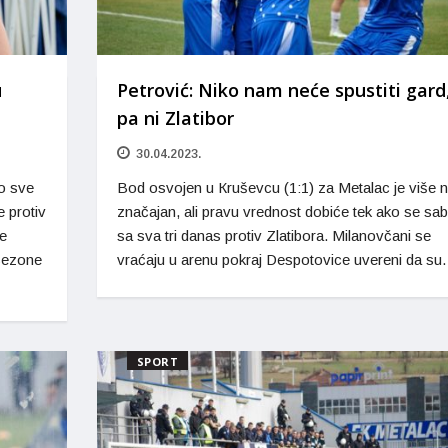
u
Petrović: Niko nam neće spustiti gard
pa ni Zlatibor
30.04.2023.
ro sve
Bod osvojen u Кruševcu (1:1) za Metalac je više 
e protiv
značajan, ali pravu vrednost dobiće tek ako se sa
je
sa sva tri danas protiv Zlatibora. Milanovčani se
sezone
vraćaju u arenu pokraj Despotovice uvereni da s
SPORT