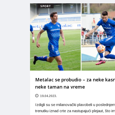
SPORT
Metalac se probudio – za neke kasn
neke taman na vreme
19.04.2023.
Izdigli su se milanovački plavobeli u poslednje
trenutku iznad crte za nastupajući plejaut, što im