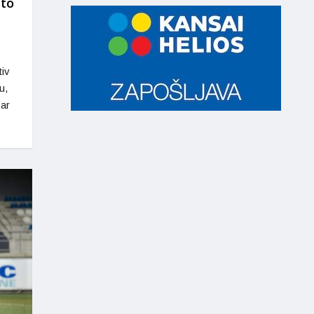
 to
tiv
u,
ar