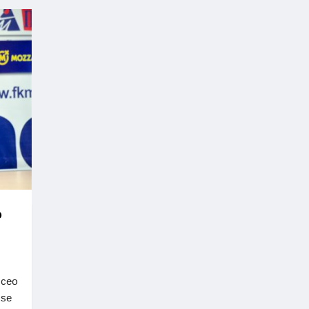
o
 ceo
 se