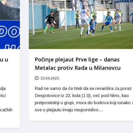
u u
Počinje plejaut Prve lige – danas
Metalac protiv Rada u Milanovcu
22.04.2023.
lja
Rad ne samo da će hteti da se revanšira za poraz 
nici
Despotovice iz 22. kola (1:0), već pod hitno, kao
pretposlednji u grupi, mora do bodova koji ionako 
ucačkih
sve u plejautu imaju neuporedivo…