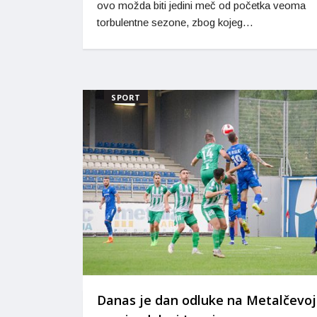
ovo možda biti jedini meč od početka veoma
torbulentne sezone, zbog kojeg…
SPORT
Danas je dan odluke na Metalčevoj