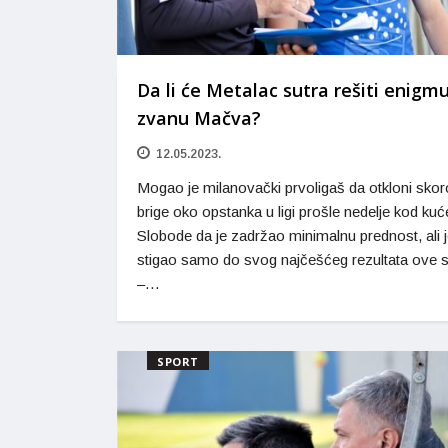
Da li će Metalac sutra rešiti enigm
zvanu Mačva?
12.05.2023.
Mogao je milanovački prvoligaš da otkloni sko
brige oko opstanka u ligi prošle nedelje kod kuć
Slobode da je zadržao minimalnu prednost, ali 
stigao samo do svog najčešćeg rezultata ove 
–…
SPORT