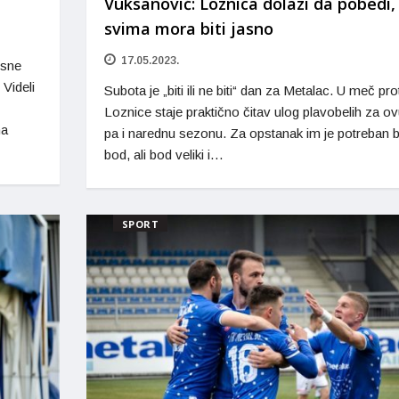
Vuksanović: Loznica dolazi da pobedi,
svima mora biti jasno
17.05.2023.
esne
Videli
Subota je „biti ili ne biti“ dan za Metalac. U meč pro
Loznice staje praktično čitav ulog plavobelih za ov
na
pa i narednu sezonu. Za opstanak im je potreban b
bod, ali bod veliki i…
SPORT