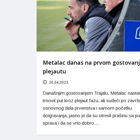
Metalac danas na prvom gostovanj
plejautu
26.04.2023.
Današnjim gostovanjem Trajalu, Metalac nastav
trnovit put kroz plejaut fazu, ali sudeći po završ
osnovnog dela prvenstva i samom početku
doigravanja, jasno je da su otresli prašinu sa p
sprava i da se vrlo dobro…