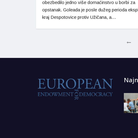
obezbedilo jedno više domaćinstvo u borbi za
opstanak. Goleada je posle dužeg perioda ekspl
kraj Despotovice protiv Užičana, a…
Najn