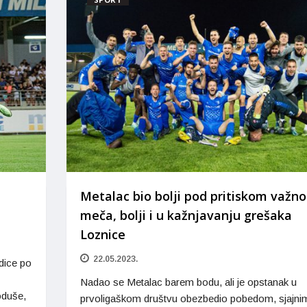
Metalac bio bolji pod pritiskom važno
meča, bolji i u kažnjavanju grešaka
Loznice
22.05.2023.
dice po
Nadao se Metalac barem bodu, ali je opstanak u
oduše,
prvoligaškom društvu obezbedio pobedom, sjajni