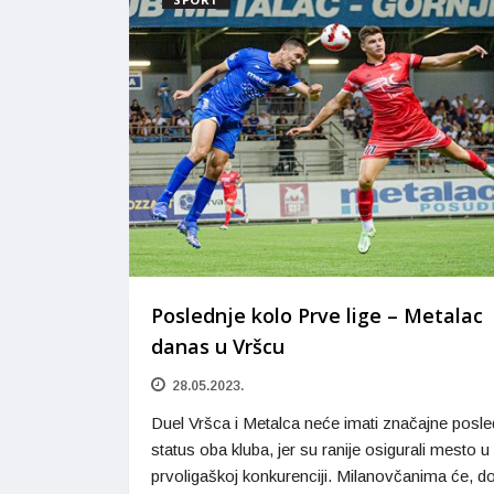
Poslednje kolo Prve lige – Metalac
danas u Vršcu
28.05.2023.
Duel Vršca i Metalca neće imati značajne posle
status oba kluba, jer su ranije osigurali mesto u
prvoligaškoj konkurenciji. Milanovčanima će, d