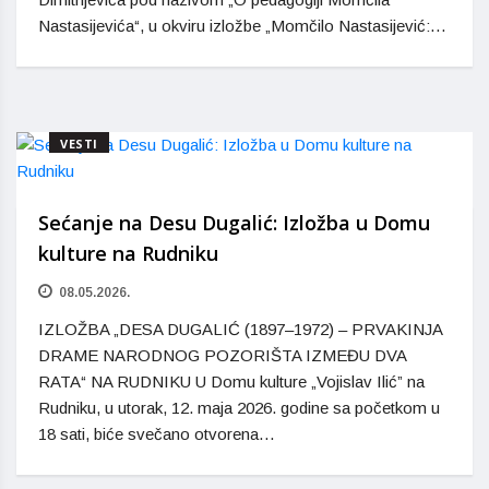
Nastasijevića“, u okviru izložbe „Momčilo Nastasijević:…
VESTI
Sećanje na Desu Dugalić: Izložba u Domu
kulture na Rudniku
08.05.2026.
IZLOŽBA „DESA DUGALIĆ (1897–1972) – PRVAKINJA
DRAME NARODNOG POZORIŠTA IZMEĐU DVA
RATA“ NA RUDNIKU U Domu kulture „Vojislav Ilić” na
Rudniku, u utorak, 12. maja 2026. godine sa početkom u
18 sati, biće svečano otvorena…