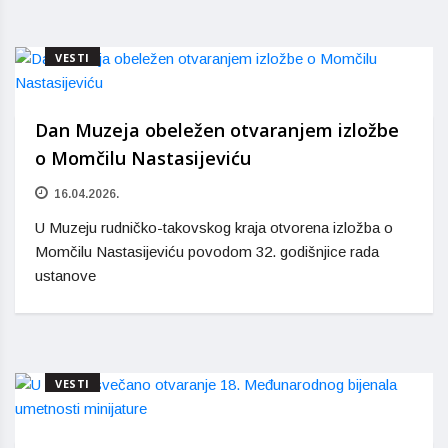
VESTI
Dan Muzeja obeležen otvaranjem izložbe
o Momčilu Nastasijeviću
16.04.2026.
U Muzeju rudničko-takovskog kraja otvorena izložba o
Momčilu Nastasijeviću povodom 32. godišnjice rada
ustanove
VESTI