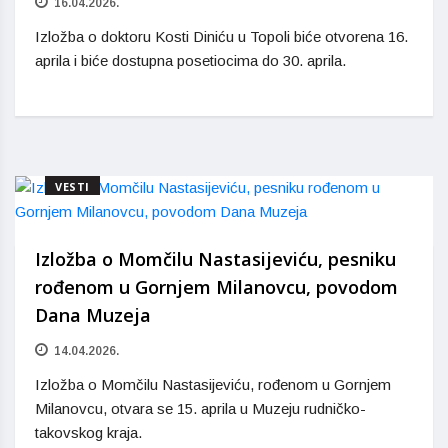
16.04.2026.
Izložba o doktoru Kosti Diniću u Topoli biće otvorena 16.
aprila i biće dostupna posetiocima do 30. aprila.
VESTI
Izložba o Momčilu Nastasijeviću, pesniku
rođenom u Gornjem Milanovcu, povodom
Dana Muzeja
14.04.2026.
Izložba o Momčilu Nastasijeviću, rođenom u Gornjem
Milanovcu, otvara se 15. aprila u Muzeju rudničko-
takovskog kraja.