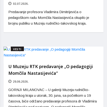
02.07.2026.
Predavanje profesora Vladimira Dimitrijevića o
pedagoškom radu Momčila Nastasijevića okupilo je
brojnu publiku u Muzeju rudničko-takovskog kraja.
VESTI
U Muzeju RTK predavanje „O pedagogiji
Momčila Nastasijevića“
29.06.2026.
GORNJI MILANOVAC – U galeriji Muzeja rudničko-
takovskog kraja u utorak, 30. juna, sa početkom u 19
časova, biće održano predavanje profesora dr Vladimira
Dimitrijevića pod nazivom „O pedagogiji Momčila