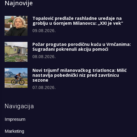
Najnovije
Topalović predlaže rashladne uređaje na
groblju u Gornjem Milanovcu: „XXI je vek“
09.08.2026.
Požar progutao porodičnu kuću u Vrnčanima:
Sugrađani pokrenuli akciju pomoći
08.08.2026.
Novi trijumf milanovačkog triatlonca: Milić
nastavlja pobednički niz pred završnicu
sezone
07.08.2026.
Navigacija
Impresum
Marketing