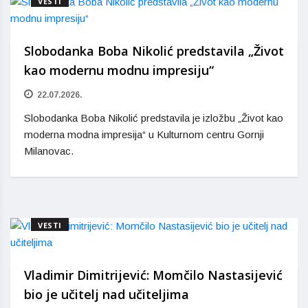
VESTI
Slobodanka Boba Nikolić predstavila „Život
kao modernu modnu impresiju“
22.07.2026.
Slobodanka Boba Nikolić predstavila je izložbu „Život kao
moderna modna impresija“ u Kulturnom centru Gornji
Milanovac.
VESTI
Vladimir Dimitrijević: Momčilo Nastasijević
bio je učitelj nad učiteljima