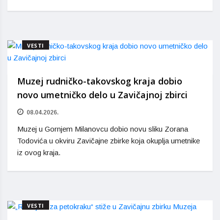
VESTI
Muzej rudničko-takovskog kraja dobio
novo umetničko delo u Zavičajnoj zbirci
08.04.2026.
Muzej u Gornjem Milanovcu dobio novu sliku Zorana
Todovića u okviru Zavičajne zbirke koja okuplja umetnike
iz ovog kraja.
VESTI