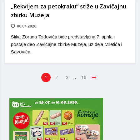
„Rekvijem za petokraku“ stiže u Zavičajnu
zbirku Muzeja
06.04.2026.
Slika Zorana Todovića biće predstavljena 7. aprila i
postaje deo Zavičajne zbirke Muzeja, uz dela Miletića i
Savovića.
…
1
2
3
16