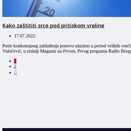
Kako zaštititi srce pod pritiskom vreline
17.07.2022.
Posle kratkotrajnog zahlađenja ponovo ulazimo u period velikih vrućin
Vukićević, u emisiji Magazin na Prvom, Prvog programa Radio Be
1
2