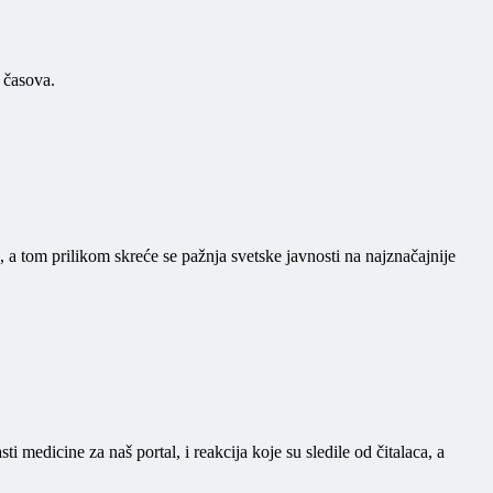
 časova.
a tom prilikom skreće se pažnja svetske javnosti na najznačajnije
 medicine za naš portal, i reakcija koje su sledile od čitalaca, a