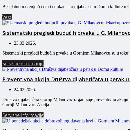
Besplatno merenje šećera i edukacija o dijabetesu u Domu kulture u 
Vesti
Sistematski pregledi budućih prvaka u G. Milanov
23.03.2026.
Sistematski pregledi budućih prvaka u Gornjem Milanovcu su u toku;
Servisne informacije
Preventivna akcija Društva dijabetičara u petak 
24.02.2026.
Društvo dijabetičara Gornji Milanovac organizuje preventivnu akciju 
Gornji Milanovac. Akcija…
Servisne informacije