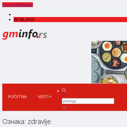
Cancel Preloader
06.08.2026.
POČETNA
VESTI
✕
KOLUMNA
Ознака:
zdravlje