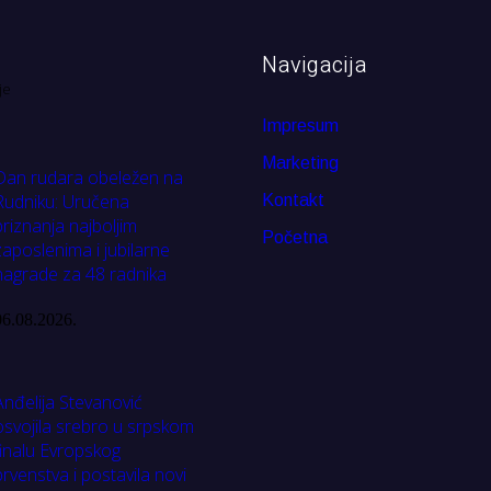
Navigacija
je
Impresum
Marketing
Dan rudara obeležen na
Rudniku: Uručena
Kontakt
priznanja najboljim
Početna
zaposlenima i jubilarne
nagrade za 48 radnika
06.08.2026.
Anđelija Stevanović
osvojila srebro u srpskom
finalu Evropskog
prvenstva i postavila novi