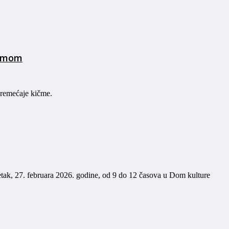
ičmom
oremećaje kičme.
etak, 27. februara 2026. godine, od 9 do 12 časova u Dom kulture