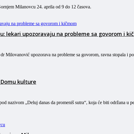
Gornjem Milanovcu 24. aprila od 9 do 12 časova.
cu: lekari upozoravaju na probleme sa govorom i k
 dr Milovanović upozorava na probleme sa govorom, ravna stopala i p
u Domu kulture
pod nazivom „Deluj danas da promeniš sutra“, koja će biti održana u p