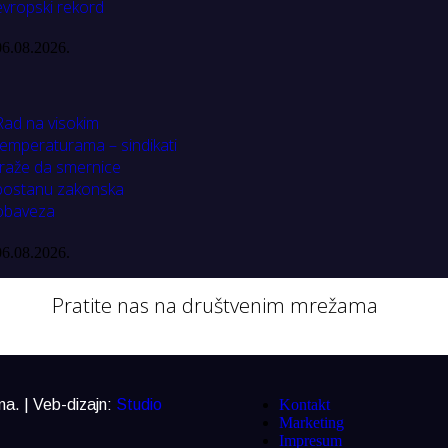
evropski rekord
06.08.2026.
Rad na visokim
temperaturama – sindikati
traže da smernice
postanu zakonska
obaveza
06.08.2026.
Pratite nas na društvenim mrežama
a. | Veb-dizajn:
Studio
Kontakt
Marketing
Impresum