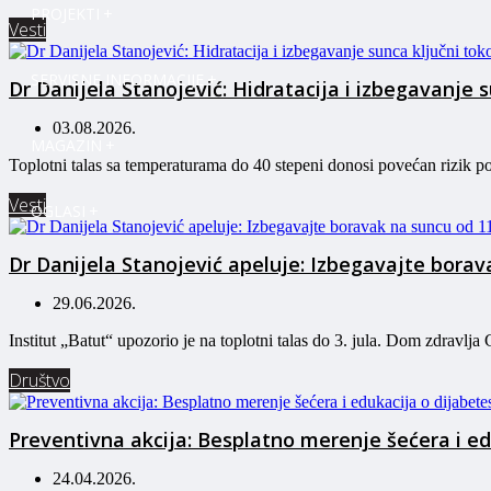
PROJEKTI
Vesti
SERVISNE INFORMACIJE
Dr Danijela Stanojević: Hidratacija i izbegavanje 
03.08.2026.
MAGAZIN
Toplotni talas sa temperaturama do 40 stepeni donosi povećan rizik po 
Vesti
OGLASI
Dr Danijela Stanojević apeluje: Izbegavajte borav
29.06.2026.
Institut „Batut“ upozorio je na toplotni talas do 3. jula. Dom zdravlj
Društvo
Preventivna akcija: Besplatno merenje šećera i ed
24.04.2026.