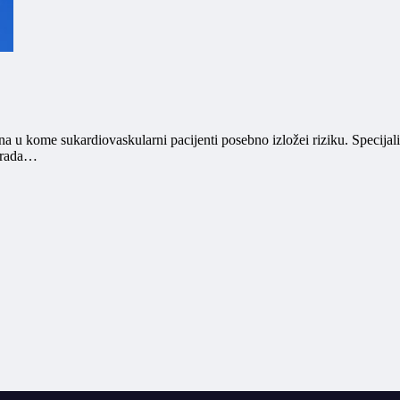
a u kome sukardiovaskularni pacijenti posebno izložei riziku. Specijal
ograda…