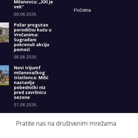
Milanovcu: „XXI je
vek“
Početna
09.08.2026.
Požar progutao
porodičnu kuću u
Vrnčanima:
Sugrađani
pokrenuli akciju
pomoći
08.08.2026.
Novi trijumf
milanovačkog
triatlonca: Milić
nastavlja
pobednički niz
pred završnicu
sezone
07.08.2026.
Pratite nas na društvenim mrežama