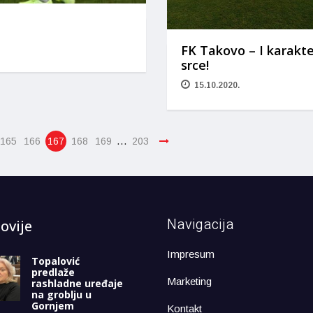
FK Takovo – I karakte
srce!
15.10.2020.
…
165
166
167
168
169
203
Navigacija
ovije
Impresum
Topalović
predlaže
Marketing
rashladne uređaje
na groblju u
Gornjem
Kontakt