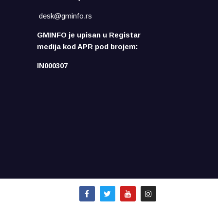
desk@gminfo.rs
GMINFO je upisan u Registar
medija kod APR pod brojem:
IN000307