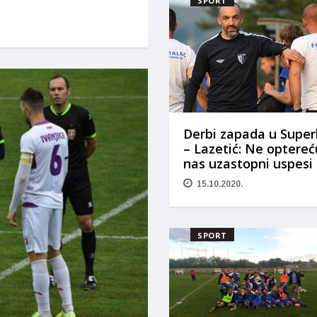
SPORT
Derbi zapada u Superl
– Lazetić: Ne optereć
nas uzastopni uspesi
15.10.2020.
SPORT