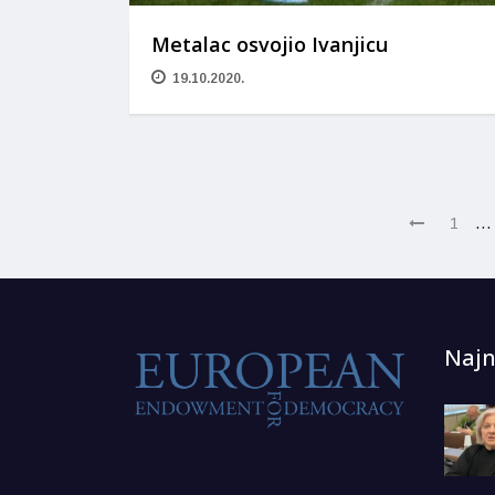
Metalac osvojio Ivanjicu
19.10.2020.
…
1
Najn