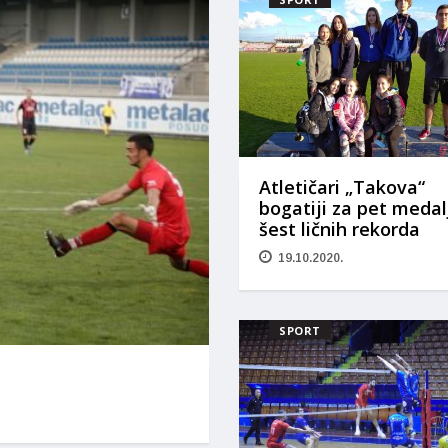
Atletičari „Takova“
bogatiji za pet medal
šest ličnih rekorda
19.10.2020.
SPORT