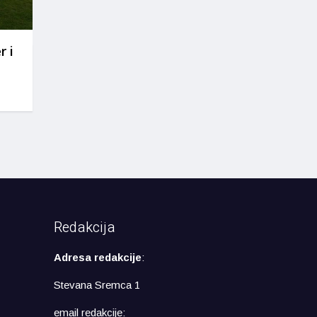
r i
Redakcija
Adresa redakcije
:
Stevana Sremca 1
email redakcije: