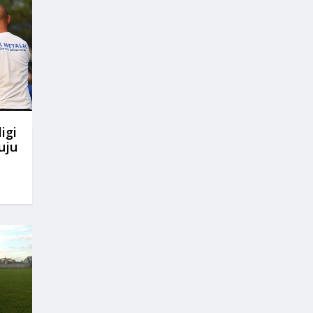
igi
uju