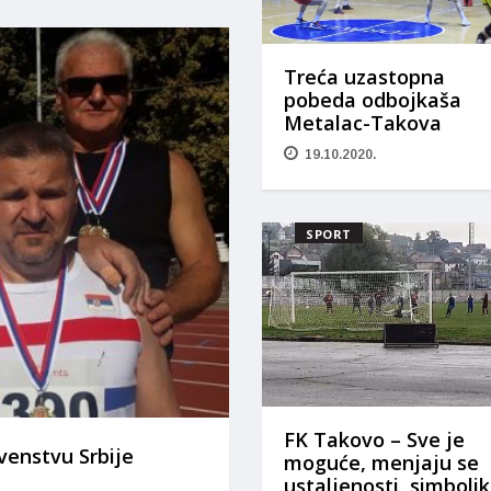
Treća uzastopna
pobeda odbojkaša
Metalac-Takova
19.10.2020.
SPORT
FK Takovo – Sve je
venstvu Srbije
moguće, menjaju se
ustaljenosti, simboli