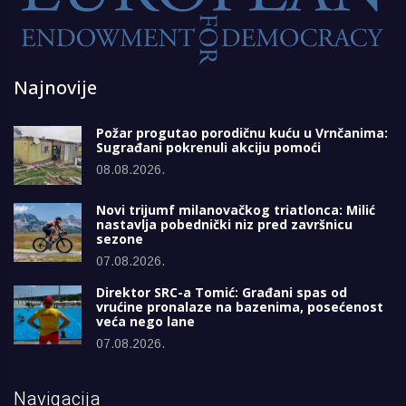
Najnovije
Požar progutao porodičnu kuću u Vrnčanima:
Sugrađani pokrenuli akciju pomoći
08.08.2026.
Novi trijumf milanovačkog triatlonca: Milić
nastavlja pobednički niz pred završnicu
sezone
07.08.2026.
Direktor SRC-a Tomić: Građani spas od
vrućine pronalaze na bazenima, posećenost
veća nego lane
07.08.2026.
Navigacija