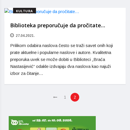
KULTURA
Biblioteka preporučuje da pročitate…
27.04.2021.
Prilikom odabira naslova često se traži savet onih koji
prate aktuelne i popularne naslove i autore. Kvalitetna
preporuka uvek se može dobiti u Biblioteci „Braća
Nastasijević“ odakle izdvajaju dva naslova kao najuži
izbor za čitanje…
1
2