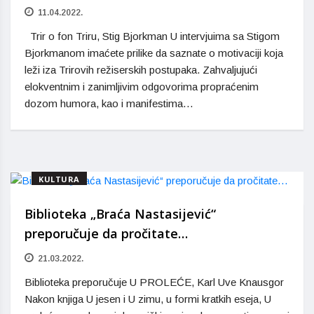
11.04.2022.
Trir o fon Triru, Stig Bjorkman U intervjuima sa Stigom
Bjorkmanom imaćete prilike da saznate o motivaciji koja
leži iza Trirovih režiserskih postupaka. Zahvaljujući
elokventnim i zanimljivim odgovorima propraćenim
dozom humora, kao i manifestima…
KULTURA
Biblioteka „Braća Nastasijević“
preporučuje da pročitate…
21.03.2022.
Biblioteka preporučuje U PROLEĆE, Karl Uve Knausgor
Nakon knjiga U jesen i U zimu, u formi kratkih eseja, U