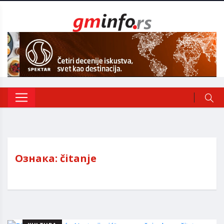
Ознака:
čitanje