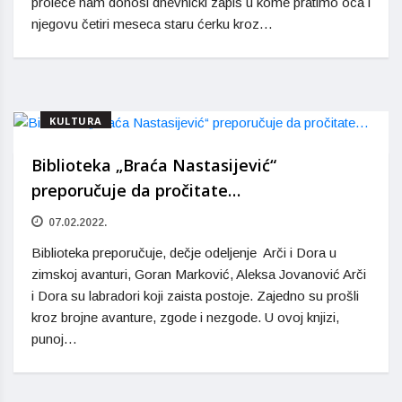
proleće nam donosi dnevnički zapis u kome pratimo oca i
njegovu četiri meseca staru ćerku kroz…
KULTURA
Biblioteka „Braća Nastasijević“
preporučuje da pročitate…
07.02.2022.
Biblioteka preporučuje, dečje odeljenje Arči i Dora u
zimskoj avanturi, Goran Marković, Aleksa Jovanović Arči
i Dora su labradori koji zaista postoje. Zajedno su prošli
kroz brojne avanture, zgode i nezgode. U ovoj knjizi,
punoj…