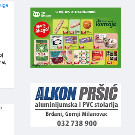
oj
al,