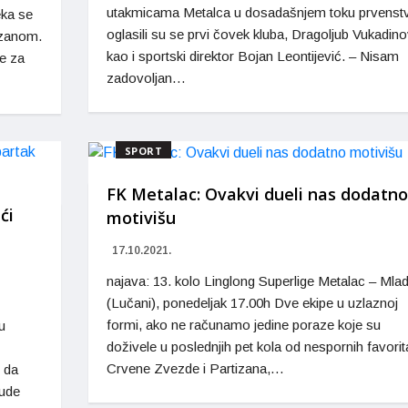
utakmicama Metalca u dosadašnjem toku prvenst
eka se
oglasili su se prvi čovek kluba, Dragoljub Vukadino
izanom.
kao i sportski direktor Bojan Leontijević. – Nisam
e za
zadovoljan…
SPORT
FK Metalac: Ovakvi dueli nas dodatno
ći
motivišu
17.10.2021.
najava: 13. kolo Linglong Superlige Metalac – Mla
(Lučani), ponedeljak 17.00h Dve ekipe u uzlaznoj
formi, ako ne računamo jedine poraze koje su
u
doživele u poslednjih pet kola od nespornih favorit
Crvene Zvezde i Partizana,…
 da
bude