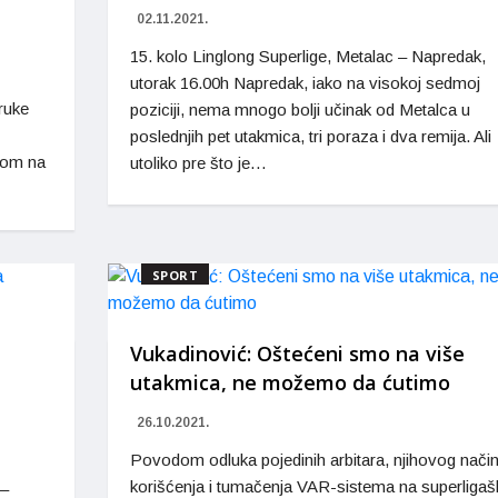
02.11.2021.
15. kolo Linglong Superlige, Metalac – Napredak,
utorak 16.00h Napredak, iako na visokoj sedmoj
ruke
poziciji, nema mnogo bolji učinak od Metalca u
poslednjih pet utakmica, tri poraza i dva remija. Ali
nom na
utoliko pre što je…
SPORT
Vukadinović: Oštećeni smo na više
utakmica, ne možemo da ćutimo
26.10.2021.
Povodom odluka pojedinih arbitara, njihovog nači
korišćenja i tumačenja VAR-sistema na superligaš
 –