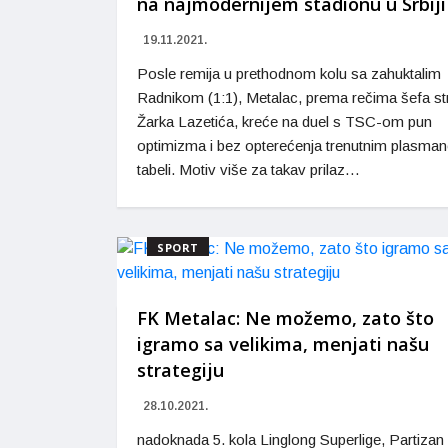
na najmodernijem stadionu u Srbiji
19.11.2021.
Posle remija u prethodnom kolu sa zahuktalim
Radnikom (1:1), Metalac, prema rečima šefa st
Žarka Lazetića, kreće na duel s TSC-om pun
optimizma i bez opterećenja trenutnim plasma
tabeli. Motiv više za takav prilaz…
SPORT
FK Metalac: Ne možemo, zato što
igramo sa velikima, menjati našu
strategiju
28.10.2021.
nadoknada 5. kola Linglong Superlige, Partizan