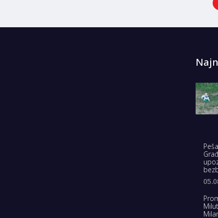
Najn
Peša
Građ
upoz
bez
05.0
Prom
Milu
Mila