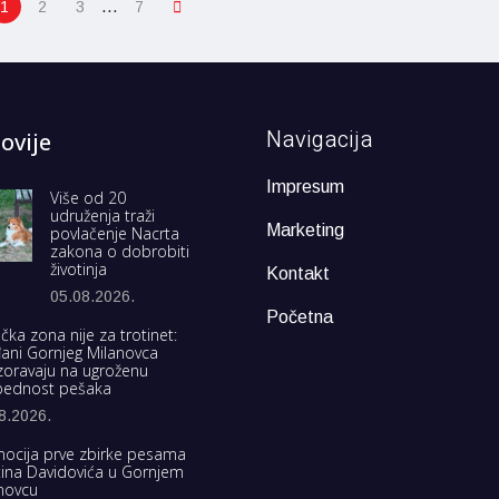
…
1
2
3
7
Navigacija
ovije
Impresum
Više od 20
udruženja traži
Marketing
povlačenje Nacrta
zakona o dobrobiti
životinja
Kontakt
05.08.2026.
Početna
čka zona nije za trotinet:
ani Gornjeg Milanovca
oravaju na ugroženu
bednost pešaka
8.2026.
ocija prve zbirke pesama
tina Davidovića u Gornjem
novcu