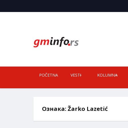
POČETNA
VESTI
KOLUMNA
Ознака:
Žarko Lazetić