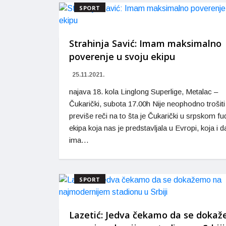
SPORT
Strahinja Savić: Imam maksimalno
poverenje u svoju ekipu
25.11.2021.
najava 18. kola Linglong Superlige, Metalac –
Čukarički, subota 17.00h Nije neophodno trošiti
previše reči na to šta je Čukarički u srpskom fu
ekipa koja nas je predstavljala u Evropi, koja i da
ima…
SPORT
Lazetić: Jedva čekamo da se doka