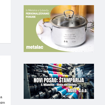
na
kim