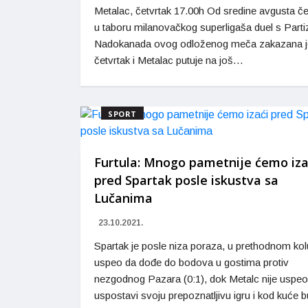
Metalac, četvrtak 17.00h Od sredine avgusta č
u taboru milanovačkog superligaša duel s Part
Nadokanada ovog odloženog meča zakazana j
četvrtak i Metalac putuje na još…
SPORT
Furtula: Mnogo pametnije ćemo iza
pred Spartak posle iskustva sa
Lučanima
23.10.2021.
Spartak je posle niza poraza, u prethodnom kol
uspeo da dođe do bodova u gostima protiv
nezgodnog Pazara (0:1), dok Metalc nije uspeo
uspostavi svoju prepoznatljivu igru i kod kuće 