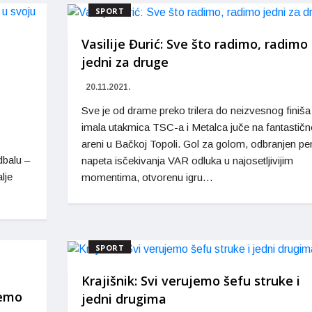
SPORT
Vasilije Đurić: Sve što radimo, radimo
jedni za druge
20.11.2021.
Sve je od drame preko trilera do neizvesnog finiša
imala utakmica TSC-a i Metalca juče na fantastičn
areni u Bačkoj Topoli. Gol za golom, odbranjen pen
dbalu –
napeta isčekivanja VAR odluka u najosetljivijim
lje
momentima, otvorenu igru…
SPORT
Krajišnik: Svi verujemo šefu struke i
žemo
jedni drugima