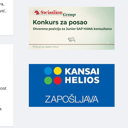
va,
vić,
dost
a