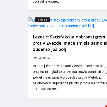
bolji od iskusne…
SPORT
Lezetić: Satisfakcija dobrom igrom
protiv Zvezde imaće smisla samo a
budemo još bolji
04.10.2021.
Iako je juče na Marakani Zvezda slavila sa 3:1
onaj ko nije gledao utakmicu može pomisliti da 
aktuelni šampion bio ubedljiv protiv Metalca.
Milanovački superligaš pružio je odličnu partiju i
pokazao da se…