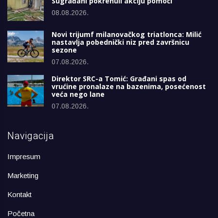
Sugrađani pokrenuli akciju pomoći
08.08.2026.
Novi trijumf milanovačkog triatlonca: Milić
nastavlja pobednički niz pred završnicu
sezone
07.08.2026.
Direktor SRC-a Tomić: Građani spas od
vrućine pronalaze na bazenima, posećenost
veća nego lane
07.08.2026.
Navigacija
Impresum
Marketing
Kontakt
Početna