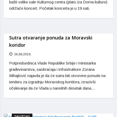
bašti velike sale Kulturnog centra (plato iza Doma kulture)
održaće koncert. Početak koncerta je u 19 sati.
Sutra otvaranje ponuda za Moravski
koridor
26.08.2019.
Potpredsednica Vlade Republike Srbije i ministarka
građevinarstva, saobraćaja i infrastrukture Zorana
Mihajlović najavila je da će sutra biti otvorene ponude na
tenderu za izgradnju Moravskog koridora, izrazivši
očekivanje da će Vlada u narednih desetak dana…
DRUŠTVO