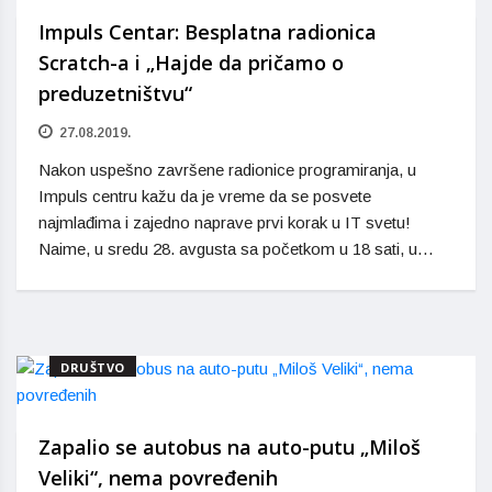
Impuls Centar: Besplatna radionica
Scratch-a i „Hajde da pričamo o
preduzetništvu“
27.08.2019.
Nakon uspešno završene radionice programiranja, u
Impuls centru kažu da je vreme da se posvete
najmlađima i zajedno naprave prvi korak u IT svetu!
Naime, u sredu 28. avgusta sa početkom u 18 sati, u…
DRUŠTVO
Zapalio se autobus na auto-putu „Miloš
Veliki“, nema povređenih