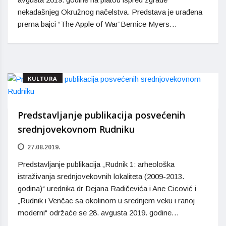
nekadašnjeg Okružnog načelstva. Predstava je urađena
prema bajci “The Apple of War”Bernice Myers…
KULTURA
Predstavljanje publikacija posvećenih
srednjovekovnom Rudniku
27.08.2019.
Predstavljanje publikacija „Rudnik 1: arheološka
istraživanja srednjovekovnih lokaliteta (2009-2013.
godina)“ urednika dr Dejana Radičevića i Ane Cicović i
„Rudnik i Venčac sa okolinom u srednjem veku i ranoj
moderni“ održaće se 28. avgusta 2019. godine…