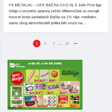
FK METALAC – OFK BAČKA 2:0 (1:0), 5. kolo Prve lige
Srbije U izuzetno sparnoj večeri Milanovčani su osvojili
nova tri boda savladavši Bačku sa 2:0. Nije, međutim,
samo zbog atmosferskih prilika bilo vruće na…
…
1
2
3
20