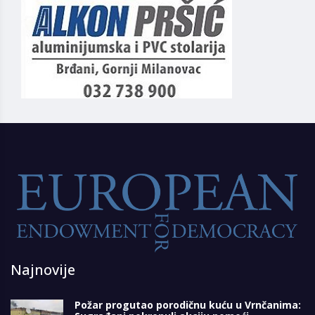
Najnovije
Požar progutao porodičnu kuću u Vrnčanima: