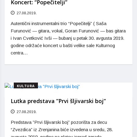
Koncert: “Popečitelji”
27.08.2019.
Autentični instrumentalni trio “Popečitelji” ( Saša
Furunović — gitara, vokal, Goran Furunović — bas gitara
i Ivan Cvetković Ivši — bubanj u petak 30. avgusta 2019.
godine održaće koncert u bašti velike sale Kulturnog
centra…
KULTURA
Lutka predstava ”Prvi šljivarski boj”
27.08.2019.
Predstava ”Prvi šljivarski boj” pozorišta za decu
“Zvezdica” iz Zrenjanina biće izvedena u sredu, 28.
avgusta 2019. godine na platou ispred zgrade