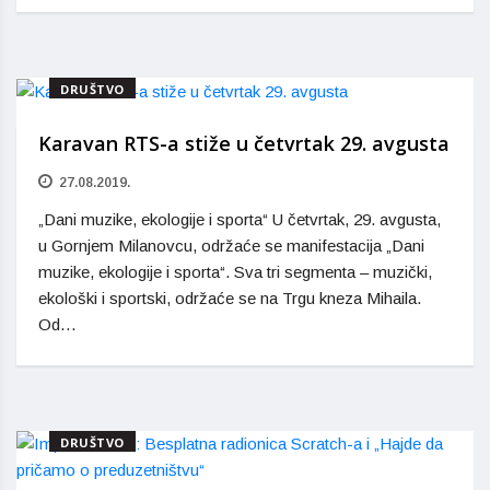
DRUŠTVO
Karavan RTS-a stiže u četvrtak 29. avgusta
27.08.2019.
„Dani muzike, ekologije i sporta“ U četvrtak, 29. avgusta,
u Gornjem Milanovcu, održaće se manifestacija „Dani
muzike, ekologije i sporta“. Sva tri segmenta – muzički,
ekološki i sportski, održaće se na Trgu kneza Mihaila.
Od…
DRUŠTVO