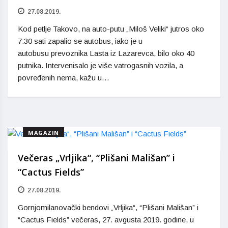
27.08.2019.
Kod petlje Takovo, na auto-putu „Miloš Veliki“ jutros oko
7:30 sati zapalio se autobus, iako je u
autobusu prevoznika Lasta iz Lazarevca, bilo oko 40
putnika. Intervenisalo je više vatrogasnih vozila, a
povređenih nema, kažu u…
MAGAZIN
Večeras „Vrljika“, “Plišani Mališan” i
“Cactus Fields”
27.08.2019.
Gornjomilanovački bendovi „Vrljika“, “Plišani Mališan” i
“Cactus Fields” večeras, 27. avgusta 2019. godine, u